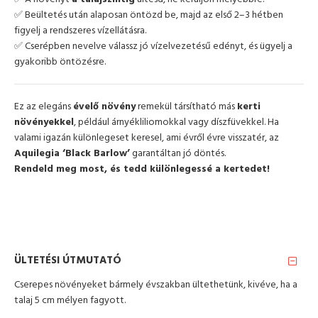
✅ Beültetés után alaposan öntözd be, majd az első 2–3 hétben
figyelj a rendszeres vízellátásra.
✅ Cserépben nevelve válassz jó vízelvezetésű edényt, és ügyelj a
gyakoribb öntözésre.
Ez az elegáns
évelő növény
remekül társítható más
kerti
növényekkel
, például árnyékliliomokkal vagy díszfüvekkel. Ha
valami igazán különlegeset keresel, ami évről évre visszatér, az
Aquilegia ‘Black Barlow’
garantáltan jó döntés.
Rendeld meg most, és tedd különlegessé a kertedet!
ÜLTETÉSI ÚTMUTATÓ
Cserepes növényeket bármely évszakban ültethetünk, kivéve, ha a
talaj 5 cm mélyen fagyott.