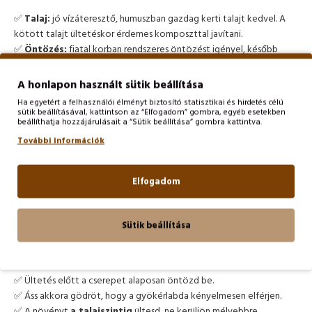
✅
Talaj:
jó vízáteresztő, humuszban gazdag kerti talajt kedvel. A
kötött talajt ültetéskor érdemes komposzttal javítani.
✅
Öntözés:
fiatal korban rendszeres öntözést igényel, később
mérsékelten vízigényes. Hosszabb száraz időszakban hálás a
pótlólagos vízért.
A honlapon használt sütik beállítása
✅
Metszés:
az elnyílt virágokat vágd vissza, így rendezettebb
Ha egyetért a felhasználói élményt biztosító statisztikai és hirdetés célú
marad a növény és csökkenthető az önvetés. Ősszel az elszáradt
sütik beállításával, kattintson az “Elfogadom” gombra, egyéb esetekben
beállíthatja hozzájárulásait a “Sütik beállítása” gombra kattintva.
lomb teljesen visszavágható.
✅
Fagytűrés:
kiválóan télálló, hazai klímán takarást nem igényel.
További információk
✅
Tápanyag:
tavasszal komposzttal vagy lassú lebomlású szerves
trágyával meghálálja a gondoskodást.
Elfogadom
Ültetési tanácsok
Sütik beállítása
konténeres növényhez
✅ Ültetés előtt a cserepet alaposan öntözd be.
✅ Áss akkora gödröt, hogy a gyökérlabda kényelmesen elférjen.
✅ A növényt
a talajszintig
ültesd, ne kerüljön mélyebbre.