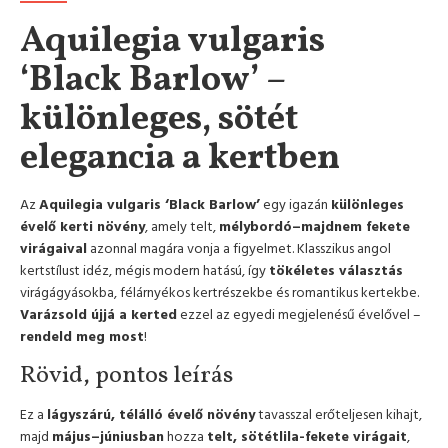
Aquilegia vulgaris
‘Black Barlow’ –
különleges, sötét
elegancia a kertben
Az
Aquilegia vulgaris ‘Black Barlow’
egy igazán
különleges
évelő kerti növény
, amely telt,
mélybordó–majdnem fekete
virágaival
azonnal magára vonja a figyelmet. Klasszikus angol
kertstílust idéz, mégis modern hatású, így
tökéletes választás
virágágyásokba, félárnyékos kertrészekbe és romantikus kertekbe.
Varázsold újjá a kerted
ezzel az egyedi megjelenésű évelővel –
rendeld meg most
!
Rövid, pontos leírás
Ez a
lágyszárú, télálló évelő növény
tavasszal erőteljesen kihajt,
majd
május–júniusban
hozza
telt, sötétlila-fekete virágait
,