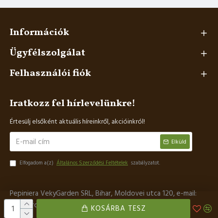
Információk
Ügyfélszolgálat
Felhasználói fiók
Iratkozz fel hírlevelünkre!
Értesülj elsőként aktuális híreinkről, akcióinkról!
Elküld
Elfogadom a(z)
Általános Szerződési Feltételek
szabályzatot.
Pepiniera VekyGarden SRL, Bihar, Moldovei utca 120, e-mail:
vekygardenhu@gmail.com, tel.: +36 70 557 6005
KOSÁRBA TESZ