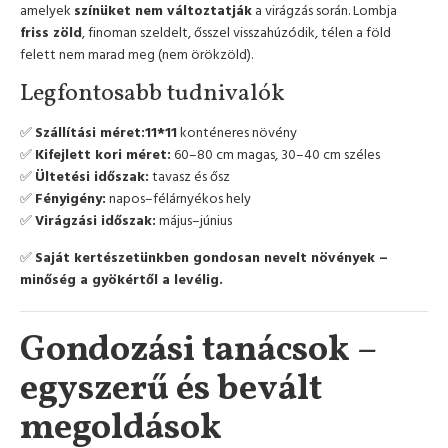
amelyek
színüket nem változtatják
a virágzás során. Lombja
friss zöld
, finoman szeldelt, ősszel visszahúzódik, télen a föld
felett nem marad meg (nem örökzöld).
Legfontosabb tudnivalók
✅
Szállítási méret:11*11
konténeres növény
✅
Kifejlett kori méret:
60–80 cm magas, 30–40 cm széles
✅
Ültetési időszak:
tavasz és ősz
✅
Fényigény:
napos–félárnyékos hely
✅
Virágzási időszak:
május–június
✅
Saját kertészetünkben gondosan nevelt növények –
minőség a gyökértől a levélig.
Gondozási tanácsok –
egyszerű és bevált
megoldások