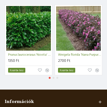
Prunus laurocerasus 'Novita' - Babérmeggy 30-40cm
Weigela florida ‘Nana Purpurea’ - Rózsalonc
1350 Ft
2700 Ft
Kosárba tesz
Kosárba tesz
Információk