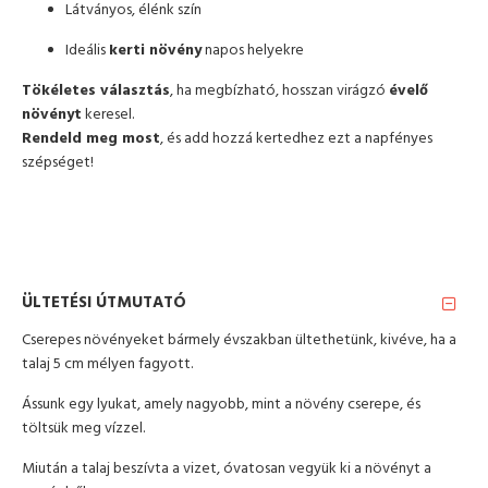
Látványos, élénk szín
Ideális
kerti növény
napos helyekre
Tökéletes választás
, ha megbízható, hosszan virágzó
évelő
növényt
keresel.
Rendeld meg most
, és add hozzá kertedhez ezt a napfényes
szépséget!
ÜLTETÉSI ÚTMUTATÓ
Cserepes növényeket bármely évszakban ültethetünk, kivéve, ha a
talaj 5 cm mélyen fagyott.
Ássunk egy lyukat, amely nagyobb, mint a növény cserepe, és
töltsük meg vízzel.
Miután a talaj beszívta a vizet, óvatosan vegyük ki a növényt a