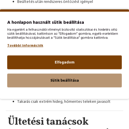
Beültetés után rendszeres öntözést igényel
Később
jól tűri a szárazságot
, de hosszan tartó aszályban
meghálálja a locsolást
A honlapon használt sütik beállítása
Metszés:
Ha egyetért a felhasználói élményt biztosító statisztikai és hirdetés célú
sütik beállításával, kattintson az “Elfogadom” gombra, egyéb esetekben
beállíthatja hozzájárulásait a “Sütik beállítása” gombra kattintva.
Az elnyílt virágok rendszeres eltávolítása
újabb virágzásra
További információk
ösztönzi
Ősszel vagy kora tavasszal a föld felett 5–10 cm-re vágd
Elfogadom
vissza
Fagytűrés:
Sütik beállítása
Teljesen
télálló évelő növény
, hazai klímán biztonsággal
áttelel
Takarás csak extrém hideg, hómentes teleken javasolt
Ültetési tanácsok