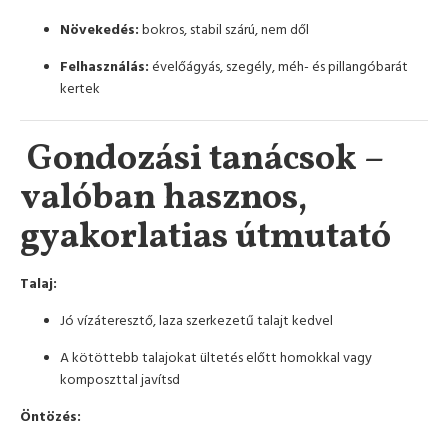
Növekedés:
bokros, stabil szárú, nem dől
Felhasználás:
évelőágyás, szegély, méh- és pillangóbarát
kertek
Gondozási tanácsok –
valóban hasznos,
gyakorlatias útmutató
Talaj:
Jó vízáteresztő, laza szerkezetű talajt kedvel
A kötöttebb talajokat ültetés előtt homokkal vagy
komposzttal javítsd
Öntözés: