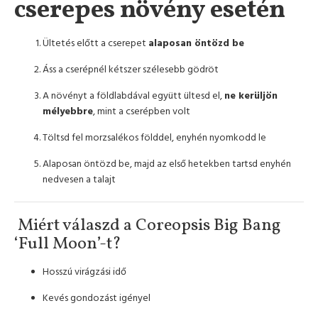
cserepes növény esetén
Ültetés előtt a cserepet
alaposan öntözd be
Áss a cserépnél kétszer szélesebb gödröt
A növényt a földlabdával együtt ültesd el,
ne kerüljön
mélyebbre
, mint a cserépben volt
Töltsd fel morzsalékos földdel, enyhén nyomkodd le
Alaposan öntözd be, majd az első hetekben tartsd enyhén
nedvesen a talajt
Miért válaszd a Coreopsis Big Bang
‘Full Moon’-t?
Hosszú virágzási idő
Kevés gondozást igényel