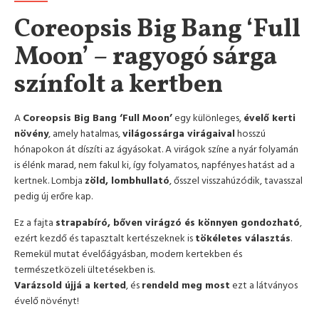
Coreopsis Big Bang ‘Full
Moon’ – ragyogó sárga
színfolt a kertben
A
Coreopsis Big Bang ‘Full Moon’
egy különleges,
évelő kerti
növény
, amely hatalmas,
világossárga virágaival
hosszú
hónapokon át díszíti az ágyásokat. A virágok színe a nyár folyamán
is élénk marad, nem fakul ki, így folyamatos, napfényes hatást ad a
kertnek. Lombja
zöld, lombhullató
, ősszel visszahúzódik, tavasszal
pedig új erőre kap.
Ez a fajta
strapabíró, bőven virágzó és könnyen gondozható
,
ezért kezdő és tapasztalt kertészeknek is
tökéletes választás
.
Remekül mutat évelőágyásban, modern kertekben és
természetközeli ültetésekben is.
Varázsold újjá a kerted
, és
rendeld meg most
ezt a látványos
évelő növényt!