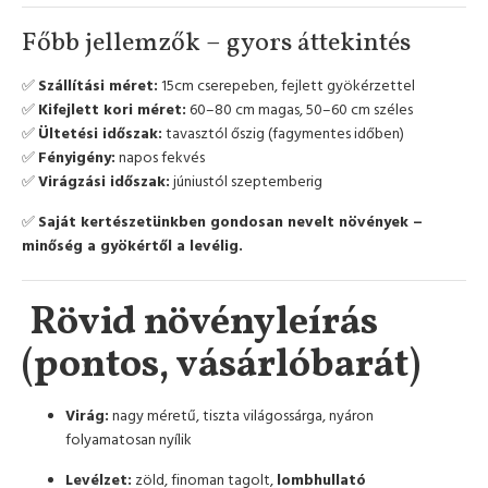
Főbb jellemzők – gyors áttekintés
✅
Szállítási méret:
15cm cserepeben, fejlett gyökérzettel
✅
Kifejlett kori méret:
60–80 cm magas, 50–60 cm széles
✅
Ültetési időszak:
tavasztól őszig (fagymentes időben)
✅
Fényigény:
napos fekvés
✅
Virágzási időszak:
júniustól szeptemberig
✅
Saját kertészetünkben gondosan nevelt növények –
minőség a gyökértől a levélig.
Rövid növényleírás
(pontos, vásárlóbarát)
Virág:
nagy méretű, tiszta világossárga, nyáron
folyamatosan nyílik
Levélzet:
zöld, finoman tagolt,
lombhullató