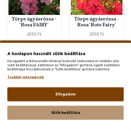
Törpe ágyásrózsa -
Törpe ágyásrózsa -
'Rosa FAIRY'
Rosa 'Rote Fairy'
2050 Ft
2050 Ft
KOSÁRBA TESZ
KOSÁRBA TESZ
A honlapon használt sütik beállítása
Ha egyetért a felhasználói élményt biztosító statisztikai és hirdetés célú
sütik beállításával, kattintson az “Elfogadom” gombra, egyéb esetekben
beállíthatja hozzájárulásait a “Sütik beállítása” gombra kattintva.
További információk
Elfogadom
Sütik beállítása
Törpe ágyásrózsa -
Törpe ágyásrózsa -
Rosa 'Sea Foam'
The Fairy Gold