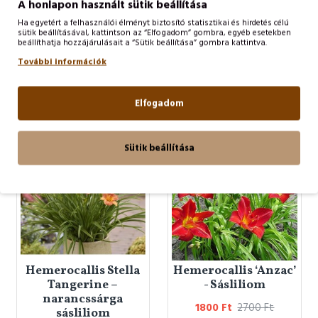
A honlapon használt sütik beállítása
Ha egyetért a felhasználói élményt biztosító statisztikai és hirdetés célú
Hemerocallis 'Stella
Hemerocallis Daring
sütik beállításával, kattintson az “Elfogadom” gombra, egyéb esetekben
beállíthatja hozzájárulásait a “Sütik beállítása” gombra kattintva.
d'Oro
Dilemma – Sásliliom
További információk
2097 Ft
2160 Ft
2700 Ft
KOSÁRBA TESZ
KOSÁRBA TESZ
Elfogadom
-50 %
-33 %
Sütik beállítása
Hemerocallis Stella
Hemerocallis ‘Anzac’
Tangerine –
- Sásliliom
narancssárga
1800 Ft
2700 Ft
sásliliom