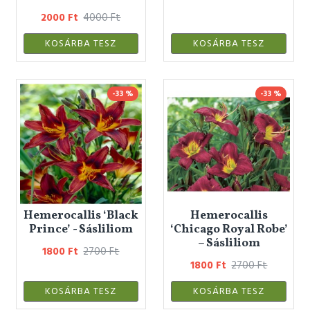
2000 Ft
4000 Ft
KOSÁRBA TESZ
KOSÁRBA TESZ
-33 %
-33 %
Hemerocallis ‘Black
Hemerocallis
Prince’ - Sásliliom
‘Chicago Royal Robe’
– Sásliliom
1800 Ft
2700 Ft
1800 Ft
2700 Ft
KOSÁRBA TESZ
KOSÁRBA TESZ