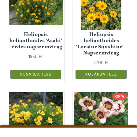
Heliopsis
Heliopsis
helianthoides ‘Asahi’
helianthoides
- érdes napszemvirág
‘Loraine Sunshine’ -
Napszemvirág
1850 Ft
2700 Ft
KOSÁRBA TESZ
KOSÁRBA TESZ
-20 %