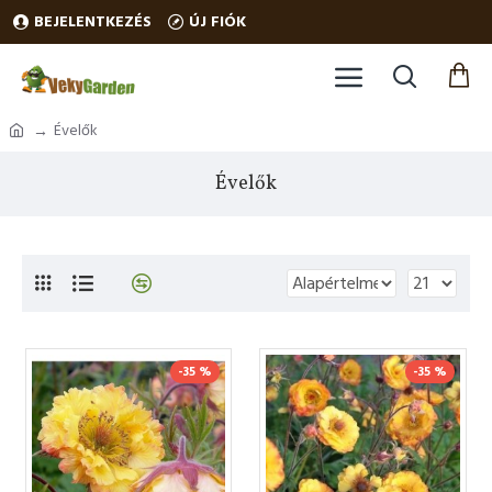
BEJELENTKEZÉS
ÚJ FIÓK
Évelők
Évelők
-35 %
-35 %