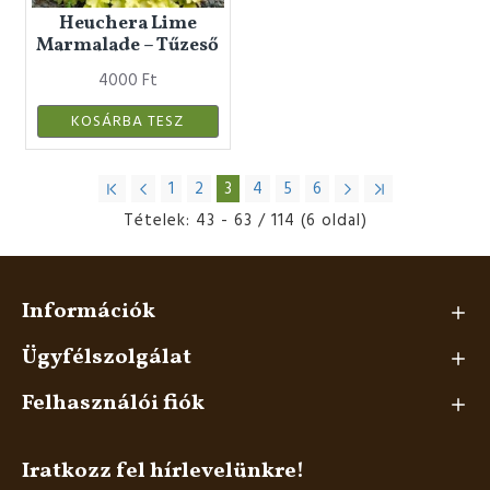
Heuchera Lime
Marmalade – Tűzeső
4000 Ft
KOSÁRBA TESZ
1
2
3
4
5
6
Tételek: 43 - 63 / 114 (6 oldal)
Információk
Ügyfélszolgálat
Felhasználói fiók
Iratkozz fel hírlevelünkre!