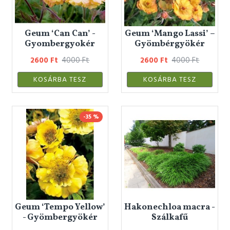
Geum ‘Can Can’ -
Geum ‘Mango Lassi’ –
Gyombergyokér
Gyömbérgyökér
2600 Ft
4000 Ft
2600 Ft
4000 Ft
KOSÁRBA TESZ
KOSÁRBA TESZ
-35 %
Geum ‘Tempo Yellow’
Hakonechloa macra -
- Gyömbergyökér
Szálkafű