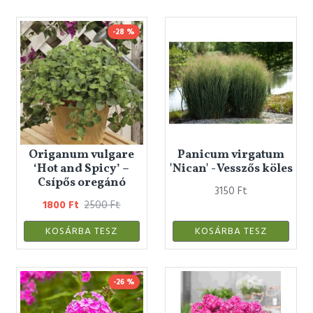
-28 %
Origanum vulgare
Panicum virgatum
‘Hot and Spicy’ –
'Nican' - Vesszős köles
Csípős oregánó
3150 Ft
1800 Ft
2500 Ft
KOSÁRBA TESZ
KOSÁRBA TESZ
-26 %