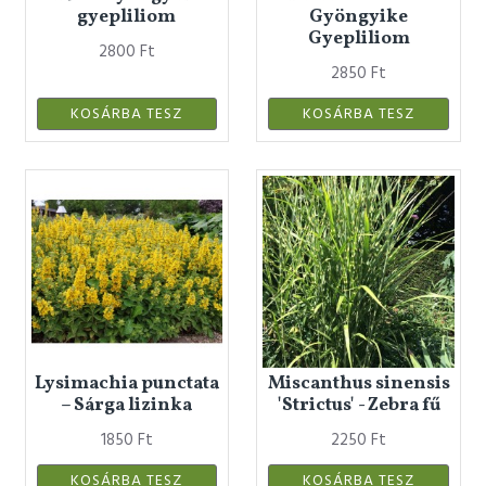
gyepliliom
Gyöngyike
Gyepliliom
2800 Ft
2850 Ft
KOSÁRBA TESZ
KOSÁRBA TESZ
Lysimachia punctata
Miscanthus sinensis
– Sárga lizinka
'Strictus' - Zebra fű
1850 Ft
2250 Ft
KOSÁRBA TESZ
KOSÁRBA TESZ