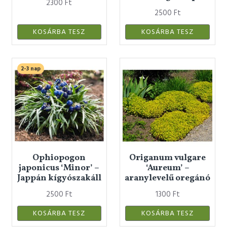
2300 Ft
2500 Ft
KOSÁRBA TESZ
KOSÁRBA TESZ
2-3 nap
Ophiopogon
Origanum vulgare
japonicus ‘Minor’ –
‘Aureum’ –
Jappán kígyószakáll
aranylevelű oregánó
2500 Ft
1300 Ft
KOSÁRBA TESZ
KOSÁRBA TESZ