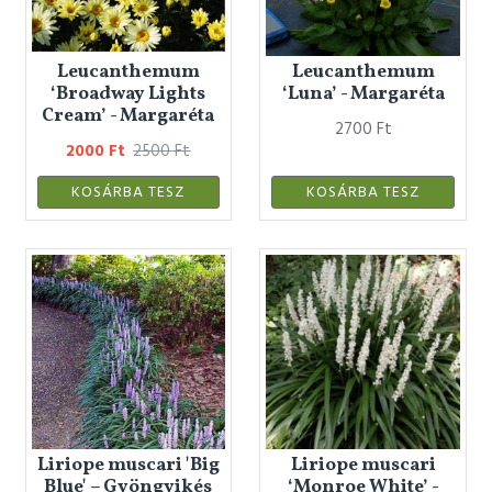
Leucanthemum
Leucanthemum
‘Broadway Lights
‘Luna’ - Margaréta
Cream’ - Margaréta
2700 Ft
2000 Ft
2500 Ft
KOSÁRBA TESZ
KOSÁRBA TESZ
Liriope muscari 'Big
Liriope muscari
Blue' – Gyöngyikés
‘Monroe White’ -