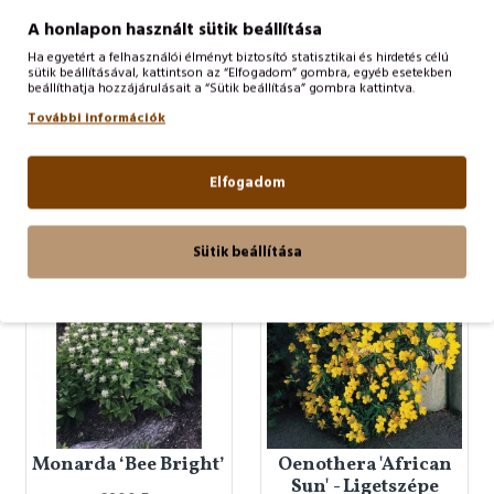
A honlapon használt sütik beállítása
Ha egyetért a felhasználói élményt biztosító statisztikai és hirdetés célú
Monarda didyma
Monarda On Parade -
sütik beállításával, kattintson az “Elfogadom” gombra, egyéb esetekben
beállíthatja hozzájárulásait a “Sütik beállítása” gombra kattintva.
Fireball -
Méhbalzsam
Méhbalzsam
További információk
2300 Ft
2300 Ft
Elfogadom
KOSÁRBA TESZ
KOSÁRBA TESZ
Sütik beállítása
Monarda ‘Bee Bright’
Oenothera 'African
Sun' - Ligetszépe