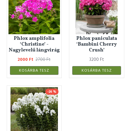
Phlox amplifolia
Phlox paniculata
‘Christine’ -
‘Bambini Cherry
Nagylevelű lángvirág
Crush’
2000 Ft
2700 Ft
3200 Ft
KOSÁRBA TESZ
KOSÁRBA TESZ
-26 %