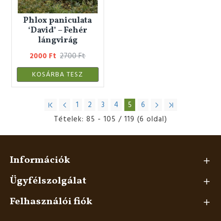
Phlox paniculata
‘David’ – Fehér
lángvirág
2000 Ft
2700 Ft
KOSÁRBA TESZ
1
2
3
4
5
6
Tételek: 85 - 105 / 119 (6 oldal)
Információk
Ügyfélszolgálat
Felhasználói fiók